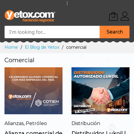
Search
Skip
Home
El Blog de Yetox
comercial
to
Content
Comercial
Alianzas
,
Petróleo
Distribución
Alianza comercial de
Distribuidor Lukoil |