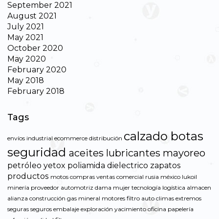
September 2021
August 2021
July 2021
May 2021
October 2020
May 2020
February 2020
May 2018
February 2018
Tags
calzado
botas
envíos
industrial
ecommerce
distribución
seguridad
aceites
lubricantes
mayoreo
petróleo
yetox
poliamida
dielectrico
zapatos
productos
motos
compras
ventas
comercial
rusia
méxico
lukoil
minería
proveedor
automotriz
dama
mujer
tecnología
logística
almacen
alianza
construcción
gas
mineral
motores
filtro
auto
climas
extremos
seguras
seguros
embalaje
exploración
yacimiento
oficina
papelería