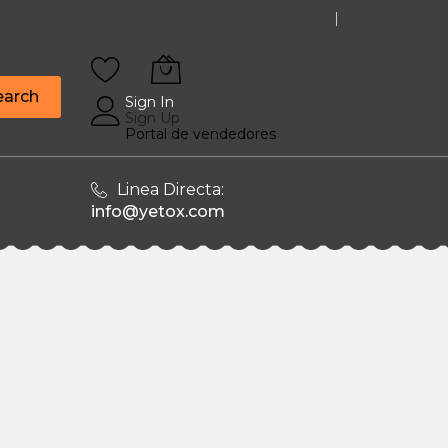
earch
Sign In
Sign Up
Portal de vendedores
Linea Directa:
info@yetox.com