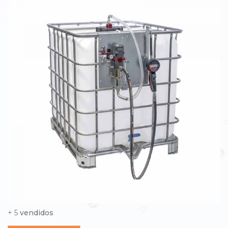
to
the
end
of
the
images
gallery
Skip
+ 5
vendidos
to