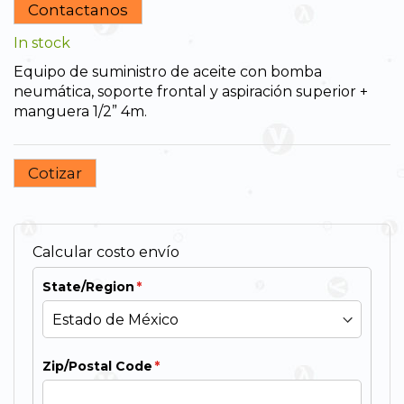
the
Contactanos
beginning
In stock
of
the
Equipo de suministro de aceite con bomba
images
neumática, soporte frontal y aspiración superior +
gallery
manguera 1/2” 4m.
Cotizar
Calcular costo envío
State/Region
Zip/Postal Code