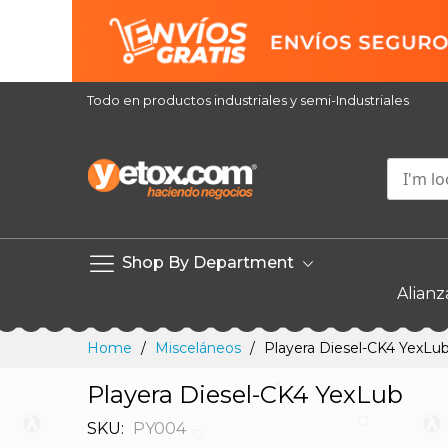
Todo en productos industriales y semi-Industriales
Shop By Department
Alianz
Skip
Home
Misceláneos
Playera Diesel-CK4 YexLu
to
Content
Playera Diesel-CK4 YexLub
SKU
PY004