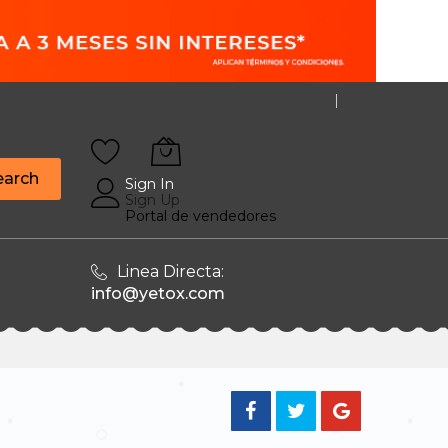
earch
Sign In
Sign Up
Portal de vendedores
Linea Directa:
info@yetox.com