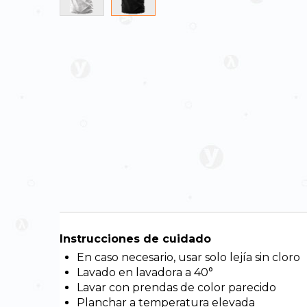
Skip
to
the
beginning
of
the
images
gallery
Instrucciones de cuidado
En caso necesario, usar solo lejía sin cloro
Lavado en lavadora a 40°
Lavar con prendas de color parecido
Planchar a temperatura elevada