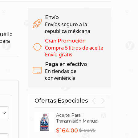
Envío
Envíos seguro a la
republica méxicana
uello
Gran Promoción
para
Compra 5 litros de aceite
Envío gratis
Paga en efectivo
En tiendas de
conveniencia
Ofertas Especiales
Aceite Para
Aceit
Transmisión Manual
Tran
Lukoil Transmission
Lukoi
$164.00
$13
$188.75
UNI SAE 85W-140
UNI 