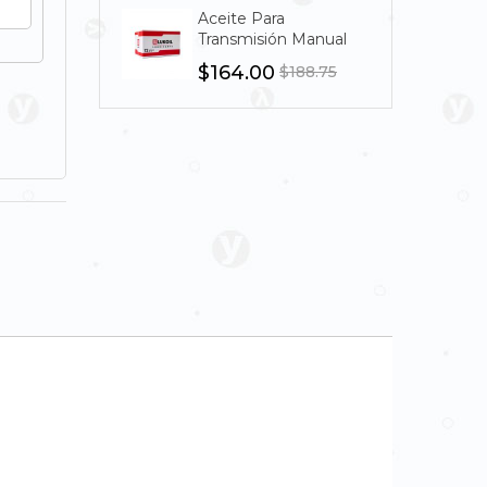
Aceite Para
Aceit
Transmisión Manual
Tran
Lukoil Transmission
Lukoi
$164.00
$13
$188.75
UNI SAE 85W-140
UNI 